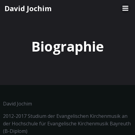
Springe
David Jochim
zum
Inhalt
Biographie
David Jochim
2012-2017 Studium der Evangelischen Kirchenmusik an
der Hochschule für Evangelische Kirchenmusik Bayreuth
(B-Diplom)